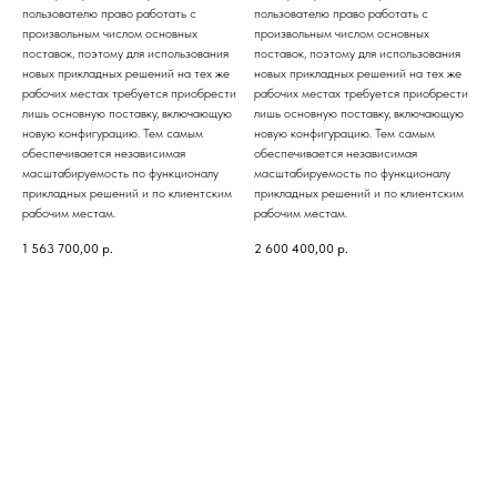
пользователю право работать с
пользователю право работать с
произвольным числом основных
произвольным числом основных
поставок, поэтому для использования
поставок, поэтому для использования
новых прикладных решений на тех же
новых прикладных решений на тех же
рабочих местах требуется приобрести
рабочих местах требуется приобрести
лишь основную поставку, включающую
лишь основную поставку, включающую
новую конфигурацию. Тем самым
новую конфигурацию. Тем самым
обеспечивается независимая
обеспечивается независимая
масштабируемость по функционалу
масштабируемость по функционалу
прикладных решений и по клиентским
прикладных решений и по клиентским
рабочим местам.
рабочим местам.
1 563 700,00
р.
2 600 400,00
р.