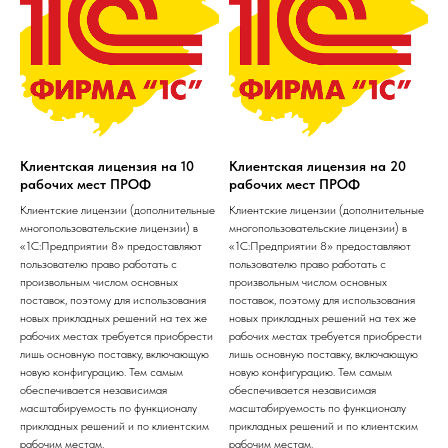
Клиентская лицензия на 10
Клиентская лицензия на 20
рабочих мест ПРОФ
рабочих мест ПРОФ
Клиентские лицензии (дополнительные
Клиентские лицензии (дополнительные
многопользовательские лицензии) в
многопользовательские лицензии) в
«1С:Предприятии 8» предоставляют
«1С:Предприятии 8» предоставляют
пользователю право работать с
пользователю право работать с
произвольным числом основных
произвольным числом основных
поставок, поэтому для использования
поставок, поэтому для использования
новых прикладных решений на тех же
новых прикладных решений на тех же
рабочих местах требуется приобрести
рабочих местах требуется приобрести
лишь основную поставку, включающую
лишь основную поставку, включающую
новую конфигурацию. Тем самым
новую конфигурацию. Тем самым
обеспечивается независимая
обеспечивается независимая
масштабируемость по функционалу
масштабируемость по функционалу
прикладных решений и по клиентским
прикладных решений и по клиентским
рабочим местам.
рабочим местам.