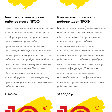
Клиентская лицензия на 1
Клиентская лицензия на 5
рабочее место ПРОФ
рабочих мест ПРОФ
Клиентские лицензии (дополнительные
Клиентские лицензии (дополнительные
многопользовательские лицензии) в
многопользовательские лицензии) в
«1С:Предприятии 8» предоставляют
«1С:Предприятии 8» предоставляют
пользователю право работать с
пользователю право работать с
произвольным числом основных
произвольным числом основных
поставок, поэтому для использования
поставок, поэтому для использования
новых прикладных решений на тех же
новых прикладных решений на тех же
рабочих местах требуется приобрести
рабочих местах требуется приобрести
лишь основную поставку, включающую
лишь основную поставку, включающую
новую конфигурацию. Тем самым
новую конфигурацию. Тем самым
обеспечивается независимая
обеспечивается независимая
масштабируемость по функционалу
масштабируемость по функционалу
прикладных решений и по клиентским
прикладных решений и по клиентским
рабочим местам.
рабочим местам.
9 400,00
р.
31 800,00
р.