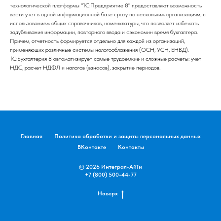
технологической платформы "1С:Предприятие 8" предоставляют возможность
вести учет в одной информационной базе сразу по нескольким организациям, с
использованием общих справочников, номенклатуры, что позволяет избежать
задубливания информации, повторного ввода и сэкономин время бухгалтера.
Причем, отчетность формируется отдельно для каждой из организаций,
применяющих различные системы налогооблажения (ОСН, УСН, ЕНВД).
1С:Бухгалтерия 8 автоматизирует самые трудоемкие и сложные расчеты: учет
НДС, расчет НДФЛ и налогов (взносов), закрытие периодов.
Главная
Политика обработки и защиты персональных данных
ВКонтакте
Контакты
© 2026 Интеграл-АйТи
+7 (800) 500-44-77
Наверх